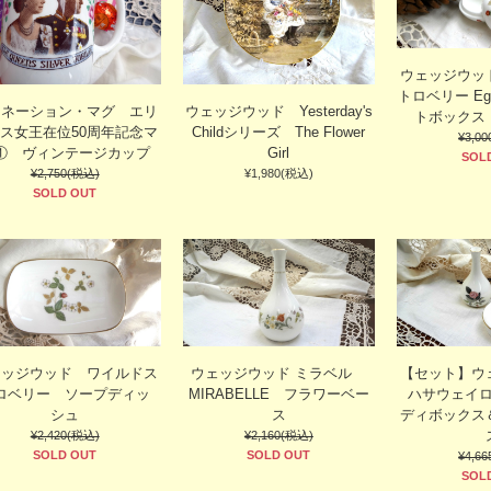
ウェッジウッ
トロベリー E
ロネーション・マグ エリ
ウェッジウッド Yesterday's
トボックス
ス女王在位50周年記念マ
Childシリーズ The Flower
¥3,0
① ヴィンテージカップ
Girl
SOL
¥2,750(税込)
¥1,980(税込)
SOLD OUT
ェッジウッド ワイルドス
ウェッジウッド ミラベル
【セット】
ロベリー ソープディッ
MIRABELLE フラワーベー
ハサウェイ
シュ
ス
ディボックス
¥2,420(税込)
¥2,160(税込)
SOLD OUT
SOLD OUT
¥4,6
SOL