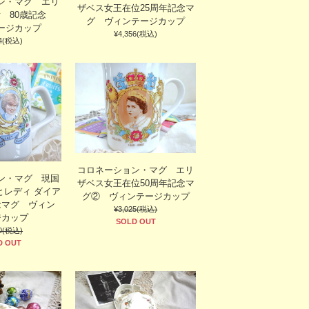
ン・マグ エリ
ザベス女王在位25周年記念マ
后 80歳記念
グ ヴィンテージカップ
ージカップ
¥4,356(税込)
14(税込)
コロネーション・マグ エリ
ン・マグ 現国
ザベス女王在位50周年記念マ
とレディ ダイア
グ② ヴィンテージカップ
念マグ ヴィン
¥3,025(税込)
ジカップ
SOLD OUT
50(税込)
D OUT