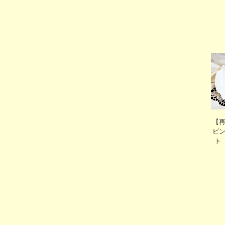
【
ビ
ト