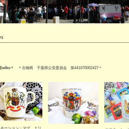
ws
wilko＊
＊古物商 千葉県公安委員会 第441070002427＊
ロネーション・マグ エリ