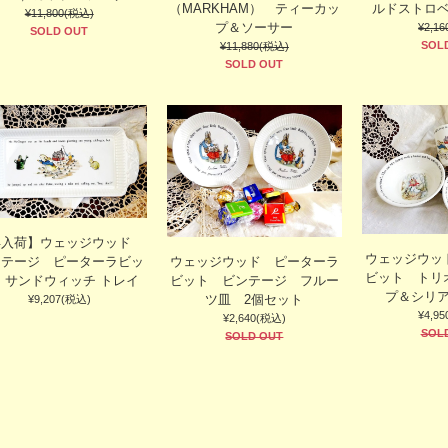
（MARKHAM） ティーカッ
ルドス
¥11,800(税込)
プ＆ソーサー
¥2,1
SOLD OUT
SOL
¥11,880(税込)
SOLD OUT
再入荷】ウェッジウッド
ウェッジウッ
ンテージ ピーターラビッ
ウェッジウッド ピーターラ
ビット トリ
 サンドウィッチ トレイ
ビット ビンテージ フルー
プ＆シリ
ツ皿 2個セット
¥9,207(税込)
¥4,9
¥2,640(税込)
SOL
SOLD OUT