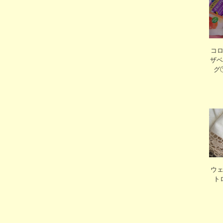
コ
ザベ
グ
ウ
ト