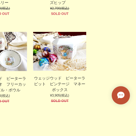
トロベリー
ズヒップ
60(税込)
¥2,700(税込)
D OUT
SOLD OUT
ウェッジウッド ピーターラ
ド ピーターラ
ビット ビンテージ マネー
オ フリーカッ
ボックス
アル・ボウル
¥3,905(税込)
50(税込)
SOLD OUT
D OUT