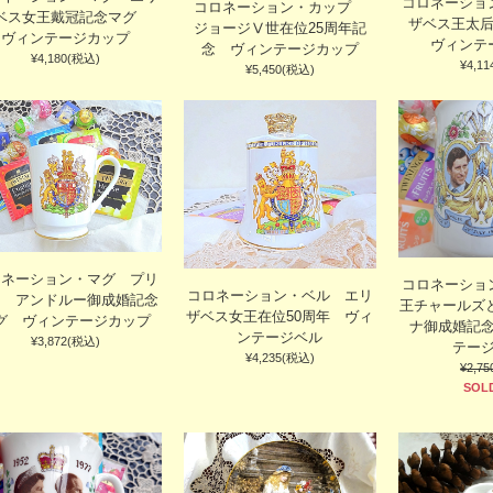
コロネーショ
コロネーション・カップ
ベス女王戴冠記念マグ
ザベス王太
ジョージⅤ世在位25周年記
ヴィンテージカップ
ヴィンテ
念 ヴィンテージカップ
¥4,180(税込)
¥4,1
¥5,450(税込)
ロネーション・マグ プリ
コロネーショ
コロネーション・ベル エリ
ス アンドルー御成婚記念
王チャールズ
ザベス女王在位50周年 ヴィ
グ ヴィンテージカップ
ナ御成婚記
ンテージベル
¥3,872(税込)
テー
¥4,235(税込)
¥2,7
SOL