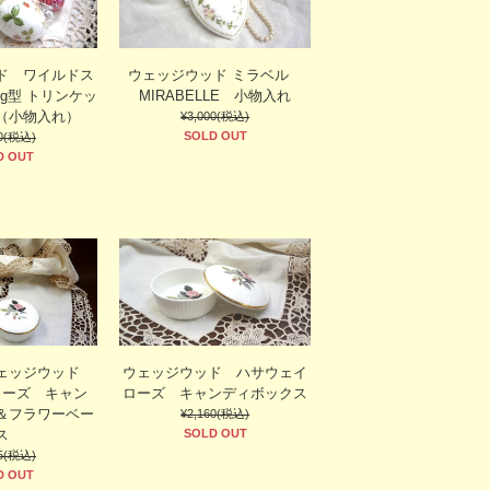
ド ワイルドス
ウェッジウッド ミラベル
gg型 トリンケッ
MIRABELLE 小物入れ
（小物入れ）
¥3,000(税込)
SOLD OUT
00(税込)
D OUT
ウェッジウッド
ウェッジウッド ハサウェイ
ローズ キャン
ローズ キャンディボックス
＆フラワーベー
¥2,160(税込)
ス
SOLD OUT
65(税込)
D OUT