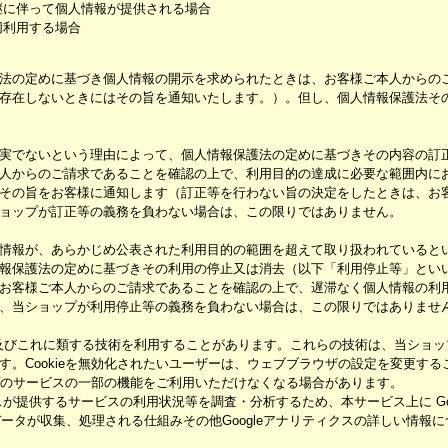
継に伴って個人情報が提供される場合
同利用する場合
法の定めに基づき個人情報の開示を求められたときは、お客様ご本人からの
存在しないときにはその旨を通知いたします。）。但し、個人情報保護法そ
実でないという理由によって、個人情報保護法の定めに基づきその内容の訂
人からのご請求であることを確認の上で、利用目的の達成に必要な範囲内に
その旨をお客様に通知します（訂正等を行わない旨の決定をしたときは、お
ョップが訂正等の義務を負わない場合は、この限りではありません。
情報が、あらかじめ公表された利用目的の範囲を超えて取り扱われていると
報保護法の定めに基づきその利用の停止又は消去（以下「利用停止等」とい
お客様ご本人からのご請求であることを確認の上で、遅滞なく個人情報の利
、当ショップが利用停止等の義務を負わない場合は、この限りではありませ
kie及びこれに類する技術を利用することがあります。これらの技術は、当ショ
。Cookieを無効化されたいユーザーは、ウェブブラウザの設定を変更するこ
ップのサービスの一部の機能をご利用いただけなくなる場合があります。
提供するサービスの利用状況等を調査・分析するため、本サービス上に Google
でデータが収集、処理される仕組みその他Googleアナリティクスの詳しい情