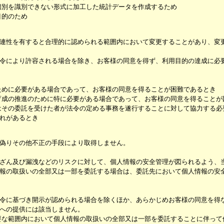
個別を識別できない形式に加工した統計データを作成するため
目的のため
連性を有すると合理的に認められる範囲内において変更することがあり、変
令により許容される場合を除き、お客様の同意を得ず、利用目的の達成に必
ために必要がある場合であって、お客様の同意を得ることが困難であるとき
育成の推進のために特に必要がある場合であって、お客様の同意を得ることが
はその委託を受けた者が法令の定める事務を遂行することに対して協力する必
れがあるとき
偽りその他不正の手段により取得しません。
ざん及び漏洩などのリスクに対して、個人情報の安全管理が図られるよう、
報の取扱いの全部又は一部を委託する場合は、委託先において個人情報の安
令に基づき開示が認められる場合を除くほか、あらかじめお客様の同意を得
への提供には該当しません。
要な範囲内において個人情報の取扱いの全部又は一部を委託することに伴って