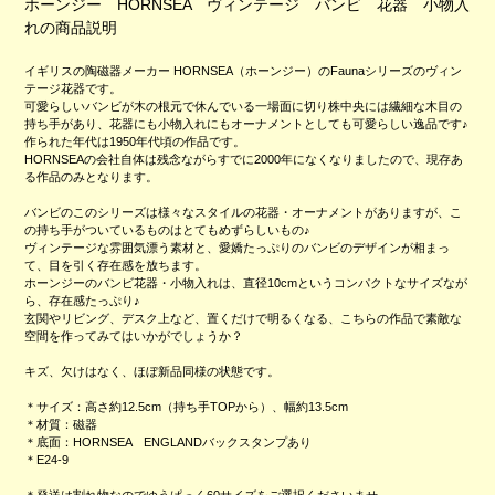
ホーンジー HORNSEA ヴィンテージ バンビ 花器 小物入
れの商品説明
イギリスの陶磁器メーカー HORNSEA（ホーンジー）のFaunaシリーズのヴィン
テージ花器です。
可愛らしいバンビが木の根元で休んでいる一場面に切り株中央には繊細な木目の
持ち手があり、花器にも小物入れにもオーナメントとしても可愛らしい逸品です♪
作られた年代は1950年代頃の作品です。
HORNSEAの会社自体は残念ながらすでに2000年になくなりましたので、現存あ
る作品のみとなります。
バンビのこのシリーズは様々なスタイルの花器・オーナメントがありますが、こ
の持ち手がついているものはとてもめずらしいもの♪
ヴィンテージな雰囲気漂う素材と、愛嬌たっぷりのバンビのデザインが相まっ
て、目を引く存在感を放ちます。
ホーンジーのバンビ花器・小物入れは、直径10cmというコンパクトなサイズなが
ら、存在感たっぷり♪
玄関やリビング、デスク上など、置くだけで明るくなる、こちらの作品で素敵な
空間を作ってみてはいかがでしょうか？
キズ、欠けはなく、ほぼ新品同様の状態です。
＊サイズ：高さ約12.5cm（持ち手TOPから）、幅約13.5cm
＊材質：磁器
＊底面：HORNSEA ENGLANDバックスタンプあり
＊E24-9
＊発送は割れ物なのでゆうぱっく60サイズをご選択くださいませ。