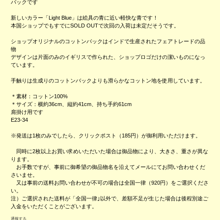
バックです
新しいカラー「Light Blue」は絵具の青に近い軽快な青です！
本国ショップでもすでにSOLD OUTで次回の入荷は未定だそうです。
ショップオリジナルのコットンバックはインドで生産されたフェアトレードの品
物
デザインは片面のみのイギリスで作られた、ショップロゴだけの潔いものになっ
ています。
手触りは生成りのコットンバックよりも滑らかなコットン地を使用しています。
＊素材：コットン100%
＊サイズ：横約36cm、縦約41cm、持ち手約61cm
肩掛け用です
E23-34
※発送は1枚のみでしたら、クリックポスト（185円）が御利用いただけます。
同時に2枚以上お買い求めいただいた場合は御品物により、大きさ、重さが異な
ります。
お手数ですが、事前に御希望の御品物名を沿えてメールにてお問い合わせくだ
さいませ。
又は事前の送料お問い合わせが不可の場合は全国一律（920円）をご選択くださ
い。
注）ご選択された送料が「全国一律｣以外で、差額不足が生じた場合は後程別途ご
入金をいただくことがございます。
通報する