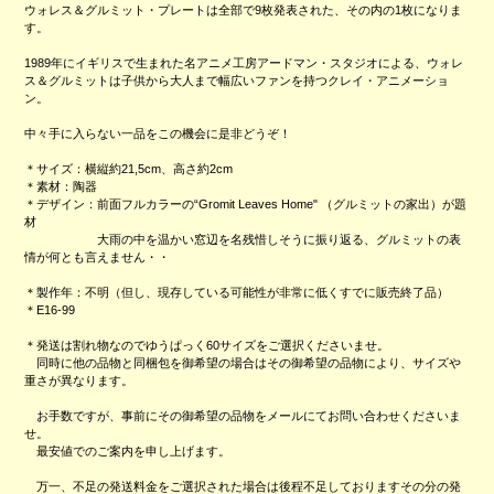
ウォレス＆グルミット・プレートは全部で9枚発表された、その内の1枚になりま
す。
1989年にイギリスで生まれた名アニメ工房アードマン・スタジオによる、ウォレ
ス＆グルミットは子供から大人まで幅広いファンを持つクレイ・アニメーショ
ン。
中々手に入らない一品をこの機会に是非どうぞ！
＊サイズ：横縦約21,5cm、高さ約2cm
＊素材：陶器
＊デザイン：前面フルカラーの“Gromit Leaves Home" （グルミットの家出）が題
材
大雨の中を温かい窓辺を名残惜しそうに振り返る、グルミットの表
情が何とも言えません・・
＊製作年：不明（但し、現存している可能性が非常に低くすでに販売終了品）
＊E16-99
＊発送は割れ物なのでゆうぱっく60サイズをご選択くださいませ。
同時に他の品物と同梱包を御希望の場合はその御希望の品物により、サイズや
重さが異なります。
お手数ですが、事前にその御希望の品物をメールにてお問い合わせくださいま
せ。
最安値でのご案内を申し上げます。
万一、不足の発送料金をご選択された場合は後程不足しておりますその分の発