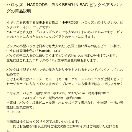
ハロッズ HARRODS PINK BEAR IN BAG ピンクベア＆バッ
グの商品説明
イギリスを代表する歴史ある百貨店「HARRODS ハロッズ」のオリジナル、ピ
ンクベア・イン・バックです♪
ハロッズと言えば、「ハロッズベア」でも人気のくまのぬいぐるみですが、ピン
クのバックに入った白いハロッズベアとのセットになります。
ピンクの小型バックは日本でも大人気だった雨に強い厚みのあるビニール製で、
中央には両面金色の「Harrods」ロゴ
バックの中に入るのは白いこぐまでピンクのHarrodsりぼんを付けています。
左足にはこれまたハロッズの「H」文字の金色刺繍もあります。
バックは小型ですが、マチの厚みもあり小物を入れるセカンドバックとしてもお
勧めです！
こぐまの耳にはハロッズ・カラー（カーキーグリーン）のミニタグは開くとメッ
セージカードにもなっていますので、プレゼントにも最適ではないでしょうか？
＊サイズ：バック：縦約18cm、横15cm、マチ9,5ｃｍ 持ち手約28cm、
ハロッズ・ベア：縦約25cm、横約18cm
＊素材：バック：塩化ビニール製 ハロッズベア：表示なし 中国製 手洗い可
能但し空気乾燥で。
＊E19-33
※発送はゆうぱっく60サイズでお願いいたします。
（同じお品物を2個以上同時ご注文の際には60サイズはご利用いただけませ
ん。）