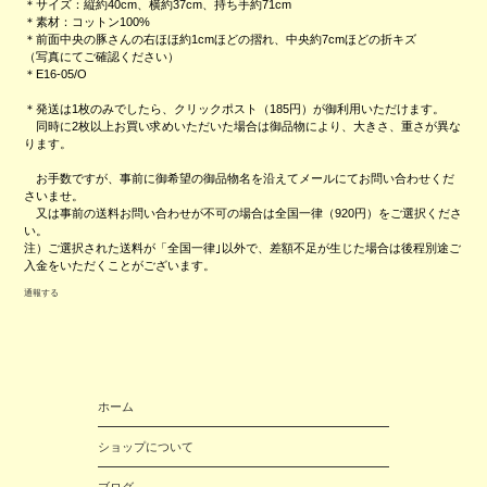
＊サイズ：縦約40cm、横約37cm、持ち手約71cm
＊素材：コットン100%
＊前面中央の豚さんの右ほほ約1cmほどの摺れ、中央約7cmほどの折キズ
（写真にてご確認ください）
＊E16-05/O
＊発送は1枚のみでしたら、クリックポスト（185円）が御利用いただけます。
同時に2枚以上お買い求めいただいた場合は御品物により、大きさ、重さが異な
ります。
お手数ですが、事前に御希望の御品物名を沿えてメールにてお問い合わせくだ
さいませ。
又は事前の送料お問い合わせが不可の場合は全国一律（920円）をご選択くださ
い。
注）ご選択された送料が「全国一律｣以外で、差額不足が生じた場合は後程別途ご
入金をいただくことがございます。
通報する
ホーム
ショップについて