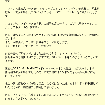
です。
ロンドンで最も人気のある5つのショップにオリジナルデザインを依頼し、限定枚
数セットで売り出したエコバックのうち「TOM'S KITCHEN」をご紹介いたしま
す。
ショップのシンボルである「豚」の親子と店名の「T」に文字に蜂をデザインし
た、とてもクールな1枚です♪
但し、残念なことに表面のデザイン豚の右ほほ辺りが1点赤点に加えて、摺れがご
ざいます。
また、表中央部分のうすい折りキズが一箇所あります。
その分格安にてご紹介させてくださいませ.
前面のみのデザインで、折りたたみのできるコットンエコバック。
持ち手が長く肩掛け用になりますので、長いバケットをそのまま入れることがで
きます。
裏面はBOROUGH MARKET（ボローマーケット）の記念ロゴが入っています。
限定期間の売り出しでしたので、すでに現在はロンドンでも完売販売終了にも
なっています。
色合い的に摺れやキズが余り目立つようではないと思いますが、日々御利用して
いただく分には機能的には問題はございません。
但し、あくまでも「完璧」なお品物ではございませんので、その旨ご理解いただ
けますようお願いいたします。