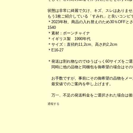
状態は非常に綺麗で欠け、キズ、スレはありませ
もう1枚ご紹介している「すみれ」と良いコンビで
＊2023年秋、商品の入れ替えのため30％OFF
1540
＊素材：ボーンチャイナ
＊イギリス製 1990年代
＊サイズ：直径約11,2cm、高さ約2,2cm
＊E16-27
＊発送は割れ物なのでゆうぱっく60サイズをご
同時に他の品物と同梱包を御希望の場合はその
お手数ですが、事前にその御希望の品物をメー
最安値でのご案内を申し上げます。
万一、不足の発送料金をご選択された場合は後
通報する