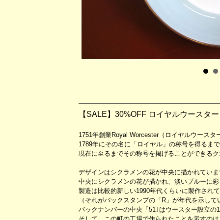
【SALE】30%OFF ロイヤルウース
1751年創業Royal Worcester（ロイヤル
1789年にその名に「ロイヤル」の称号を得るま
現在に至るまでその称号を掲げることができるク
デザインはシクラメンの花が中央に描かれていま
中央にシクラメンの花が描かれ、淡いブルーに彩
製造は比較的新しい1990年代くらいに製作され
（それがバックスタンプの「R」が年代を示して
バックナンバーの中央「51｣はウースター設立の
そして、この町の工場で作られたことを示すのは「