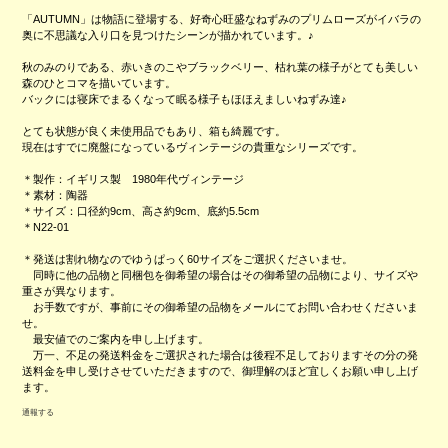
「AUTUMN」は物語に登場する、好奇心旺盛なねずみのプリムローズがイバラの
奥に不思議な入り口を見つけたシーンが描かれています。♪
秋のみのりである、赤いきのこやブラックベリー、枯れ葉の様子がとても美しい
森のひとコマを描いています。
バックには寝床でまるくなって眠る様子もほほえましいねずみ達♪
とても状態が良く未使用品でもあり、箱も綺麗です。
現在はすでに廃盤になっているヴィンテージの貴重なシリーズです。
＊製作：イギリス製 1980年代ヴィンテージ
＊素材：陶器
＊サイズ：口径約9cm、高さ約9cm、底約5.5cm
＊N22-01
＊発送は割れ物なのでゆうぱっく60サイズをご選択くださいませ。
同時に他の品物と同梱包を御希望の場合はその御希望の品物により、サイズや
重さが異なります。
お手数ですが、事前にその御希望の品物をメールにてお問い合わせくださいま
せ。
最安値でのご案内を申し上げます。
万一、不足の発送料金をご選択された場合は後程不足しておりますその分の発
送料金を申し受けさせていただきますので、御理解のほど宜しくお願い申し上げ
ます。
通報する