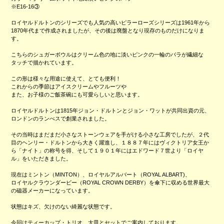
※E16-16③
ロイヤルドルトンのシリーズでも人気の高いピラーローズシリーズは1961年から
1870年代まで作成されましたが、その後は廃盤となり現存のものだけになりま
す。
こちらのシュガーボウルはクリーム色の地に淡いピンクの一輪のバラが繊細な
タッチで描かれています。
この形は様々な用途に使えて、とても便利！
これからの季節はアイスクリームやフルーツや
また、お子様のご飯茶碗にも可愛らしいと思います。
ロイヤルドルトンは1815年ジョン・ドルトンとジョン・ワットが共同出資の元、
ロンドンのランべスで創業されました。
その当時はまだまだ小さなストーンウェアを手がける小さな工房でしたが、２代
目のヘンリー・ドルトンから大きく躍進し、１８８７年にはヴィクトリア女王か
ら「ナイト」の称号を得、そして１９０１年にはエドワード７世より「ロイヤ
ル」をいただきました。
現在はミントン（MINTON）、ロイヤルアルバート（ROYAL ALBART)、
ロイヤルクラウンダービー（ROYAL CROWN DERBY）を傘下に収める世界最大
の磁器メーカーになっています。
状態はキズ、欠けのない綺麗な状態です。
今回はティーカップ・トリオ、大皿とセットでご案内しております。