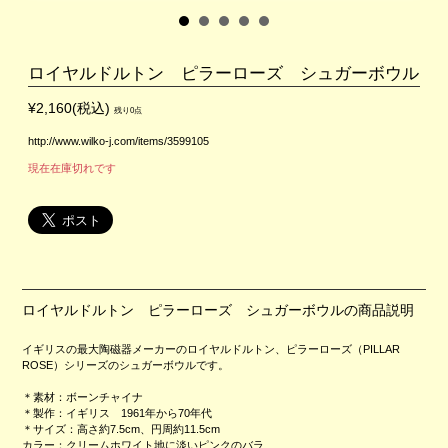
ロイヤルドルトン ピラーローズ シュガーボウル
¥2,160(税込)
残り0点
http://www.wilko-j.com/items/3599105
現在在庫切れです
ロイヤルドルトン ピラーローズ シュガーボウルの商品説明
イギリスの最大陶磁器メーカーのロイヤルドルトン、ピラーローズ（PILLAR
ROSE）シリーズのシュガーボウルです。
＊素材：ボーンチャイナ
＊製作：イギリス 1961年から70年代
＊サイズ：高さ約7.5cm、円周約11.5cm
カラー：クリームホワイト地に淡いピンクのバラ