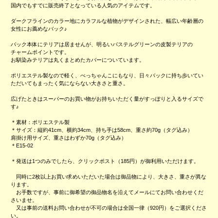
国内でもすでに販売終了となっている人気のアイテムです。
ダークフラインのカラー地にカラフルな植物がデザインされた、幅広い年齢層の
女性にお薦めなバック♪
バック本体にテリアは居ませんが、明るいパステルグリーンの皮製テリアの
チャームポイントです。
お馴染みテリアは丸くまとめたカバーについています。
ポリエステル製なので軽く、ぺっちゃんこにもなり、日々バックに持ち歩いてい
ただいてもまったく気にならない大きさと重さ。
広げたときはスーパーのお買い物がお持ちいただく量がすっぽりと入るサイズで
す♪
＊素材：ポリエステル製
＊サイズ：縦約41cm、横約34cm、持ち手は58cm、重さ約70g（タグ込み）
肩掛け用サイズ、重さはわずか70g（タグ込み）
＊E15-02
＊発送は1つのみでしたら、クリックポスト（185円）が御利用いただけます。
同時に2枚以上お買い求めいただいた場合は御品物により、大きさ、重さが異な
ります。
お手数ですが、事前に御希望の御品物名を沿えてメールにてお問い合わせくだ
さいませ。
又は事前の送料お問い合わせが不可の場合は全国一律（920円）をご選択くださ
い。