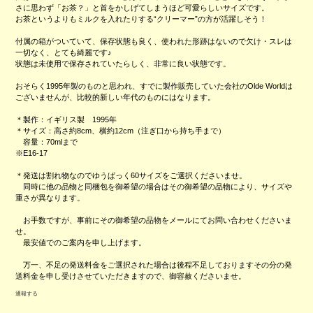
さに思わず「お茶？」と首をかしげてしまうほど可愛らしいサイズです。
お茶というよりもミルクを入れたりする“クリーマー”の方が活躍しそう！
付属の箱がついていて、保存状態も良く、使われた形跡はないので欠け・スレは
一切なく、とても綺麗です♪
状態は未使用で保存されていたらしく、非常に良い状態です。
おそらく1995年製のものと思われ、すでに製作販売していた会社のOlde Worldは
ございませんが、比較的新しい年代のものにはなります。
＊製作：イギリス製 1995年
＊サイズ：高さ約8cm、横約12cm（注ぎ口から持ち手まで）
容量：70mlまで
※E16-17
＊発送は割れ物なのでゆうぱっく60サイズをご選択くださいませ。
同時に他の品物と同梱包を御希望の場合はその御希望の品物により、サイズや
重さが異なります。
お手数ですが、事前にその御希望の品物をメールにてお問い合わせくださいま
せ。
最安値でのご案内を申し上げます。
万一、不足の発送料金をご選択された場合は後程不足しておりますその分の発
送料金を申し受けさせていただきますので、御容赦くださいませ。
通報する