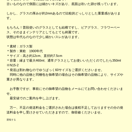
古いものなので側面には細かいキズがあり、底面は吹いた跡が残っています。
しかし、グラスの厚みが約2mmあるので比較的どっしりとした重量感がありま
す。
もちろん！普段使いのグラスとしても結構ですし、ビアグラス、フラワーベー
ス、そのままインテリアとしてもとても綺麗です。
状態は年代ものなので少し細かいスレがあります。
＊素材：ガラス製
＊製作：東欧 1900年代
＊サイズ：高さ約12cm、直径約7.5cm
＊容量：縁まで最大460ml、通常グラスとしてお使いいただくのでしたら350ml
※N15-2
＊発送は割れ物なのでゆうぱっく60サイズをご選択くださいませ。
同時に他の品物と同梱包を御希望の場合はその御希望の品物により、サイズや
重さが異なります。
お手数ですが、事前にその御希望の品物をメールにてお問い合わせくださいま
せ。
最安値でのご案内を申し上げます。
万一、不足の発送料金をご選択された場合は後程不足しておりますその分の発
送料金を申し受けさせていただきますので、御容赦くださいませ。
通報する