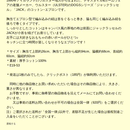
1880年アイルランドのウルスター地方から生まれた、テキスタイル&ホームウェ
アの老舗メーカー、ウルスター（ULSTER)のDOGSシリーズ「ジャックラッセ
ル」「JACK」のコットン･エプロンです。
胸当てエプロン型で編み込みの紐は首をぐるっと巻き、脇も同じく編み込み紐を
後ろで巻くタイプです。
しっかりとしたコットンはキャンバス風の厚地の布は前面にジャックラッセルの
JACKが小首を傾げてお座りしています。
左手には大好きなおもちゃの赤いボールがひとつ♪
キッチンに立つ時間が楽しくなりそうなエプロンです！
＊サイズ：胸当て上部約26cm、胸当て上部から縦約94cm、脇横約68cm、首紐約
60cm、脇紐約92cm
＊素材：厚手コットン100%
＊E19-53
＊発送は1枚のみでしたら、クリックポスト（185円）が御利用いただけます。
同時に他の御品物とお買い求めいただいた場合はその御品物により、大きさ、
重さが異なります。
お手数ですが、事前に御希望の御品物名を沿えてメールにてお問い合わせくだ
さいませ。
又は事前の送料お問い合わせが不可の場合は全国一律（920円）をご選択くだ
さい。
注）ご選択された送料が「全国一律｣以外で、差額不足が生じた場合は後程別途ご
入金をいただくことがございます。
通報する