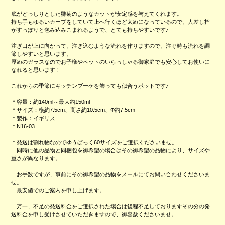
底がどっしりとした雛菊のようなカットが安定感を与えてくれます。
持ち手もゆるいカーブをしていて上へ行くほど太めになっているので、人差し指
がすっぽりと包み込みこまれるようで、とても持ちやすいです♪
注ぎ口が上に向かって、注ぎ込むような流れを作りますので、注ぐ時も流れを調
節しやすいと思います。
厚めのガラスなのでお子様やペットのいらっしゃる御家庭でも安心してお使いに
なれると思います！
これからの季節にキッチンブーケを飾っても似合うポットです♪
＊容量：約140ml～最大約150ml
＊サイズ：横約7.5cm、高さ約10.5cm、Ф約7.5cm
＊製作：イギリス
＊N16-03
＊発送は割れ物なのでゆうぱっく60サイズをご選択くださいませ。
同時に他の品物と同梱包を御希望の場合はその御希望の品物により、サイズや
重さが異なります。
お手数ですが、事前にその御希望の品物をメールにてお問い合わせくださいま
せ。
最安値でのご案内を申し上げます。
万一、不足の発送料金をご選択された場合は後程不足しておりますその分の発
送料金を申し受けさせていただきますので、御容赦くださいませ。