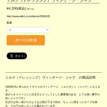
¥4,200(税込)
残り1点
http://www.wilko-j.com/items/3599105
数量
ミルク（ドレッシング）ヴィンテージ・ジャグ の商品説明
1950年代に作られたイギリスのヴィンテージ、ミルクポット（ジャグ）になりま
す。
花びらをイメージした注ぎ口とどっしりとした重量感のある、とても使い勝手の
良いジャグです♪
注ぎ口は丸い花びらのような山型が下まで続き、ちょっと締まったカーブを描
き、その下は丸いカットが施されています。