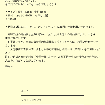
共に1点限りのご紹介です。
母の日のプレゼントにもいかがでしょうか？
＊サイズ：縦約74.5cm、横約48cm
＊素材：コットン100% イギリス製
＊N19-01
＊発送は1枚のみでしたら、クリックポスト（185円）が御利用いただけます。
同時に他の御品物とお買い求めいただいた場合はその御品物により、大きさ、
重さが異なります。
お手数ですが、事前に御希望の御品物名を沿えてメールにてお問い合わせくだ
さいませ。
又は事前の送料お問い合わせが不可の場合は全国一律（920円）をご選択くだ
さい。
注）ご選択された送料が「全国一律｣以外で、差額不足が生じた場合は後程別途ご
入金をいただくことがございます。
通報する
ホーム
ショップについて