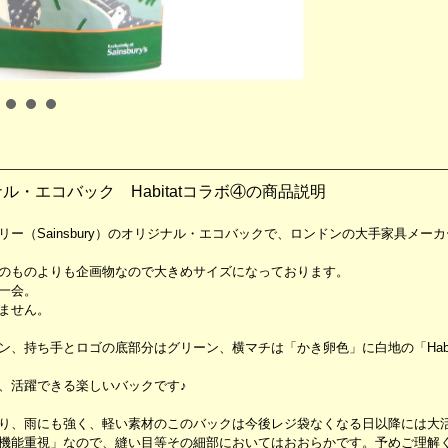
ジナル・エコバック Habitatコラボ④の商品説明
（Sainsbury）のオリジナル・エコバックで、ロンドンの大手家具メーカー
のものよりも企画物なので大きめサイズになっております。
一会。
ません。
、持ち手とロゴの底部分はグリーン、横マチは「かき卵色」に白地の「Habit
、活躍できる楽しいバックです♪
り、雨にも強く、軽い素材のこのバックは今後レジ袋なくなる日以降には大
機能重視」なので、縫い目等その細部においてはおおらかです。予めご理解