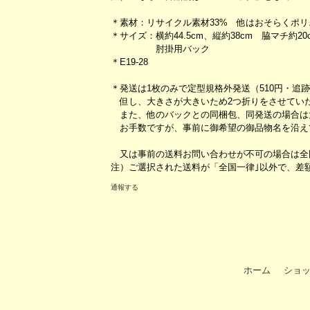
＊素材：リサイクル素材33% 他はおそらくポ
＊サイズ：横約44.5cm、縦約38cm 脇マチ約20
肘掛用バック
＊E19-28
＊発送は1枚のみで定型規格外発送（510円・追
但し、大きさが大きいため2つ折りをさせてい
また、他のバックとの同梱包、同発送の場合は
お手数ですが、事前に御希望の御品物名を沿え
又は事前の送料お問い合わせが不可の場合は全国
注）ご選択された送料が「全国一律｣以外で、差
通報する
ホーム
ショ