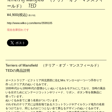
ールド） TED
¥4,900(税込)
残り0点
http://www.wilko-j.com/items/3599105
現在在庫切れです
Terriers of Mansfield （テリア・オブ・マンスフィールド）
TEDの商品説明
オーストラリア・ビクトリア州北西部に住むMrs.マンローが一つ一つ手作りで
作ったテリア犬のぬいぐるみです。
1930年代から1950年代の昔懐かしいぬいぐるみをモデルにしており、当時の風合
いを出すためにビンテージコットンやツィード、リボン、ボタン等を装飾品に
使っています。
ぬいぐるみ全てに違う名前がついています。
それぞれのテリア犬には現在地であるスコットランドやアイルランド地方の名前
をつけており、同じものが二つとない全て異なるデザインのぬいぐるみです。