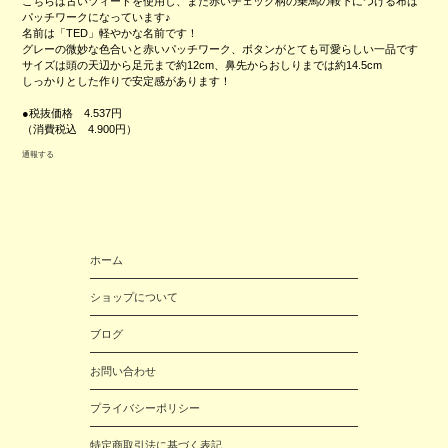
こちらは古いツィードを使用し、また赤いチェック柄の乗馬の鞍下につける布は
パッチワークになっています♪
名前は「TED」軽やかな名前です！
グレーの微妙な色合いと赤いパッチワーク、ボタンがとても可愛らしい一品です
サイズは頭の天辺から足元まで約12cm、鼻先からおしりまでは約14.5cm
しっかりとした作りで安定感があります！
●税抜価格 4.537円
（消費税込 4.900円）
通報する
ホーム
ショップについて
ブログ
お問い合わせ
プライバシーポリシー
特定商取引法に基づく表記