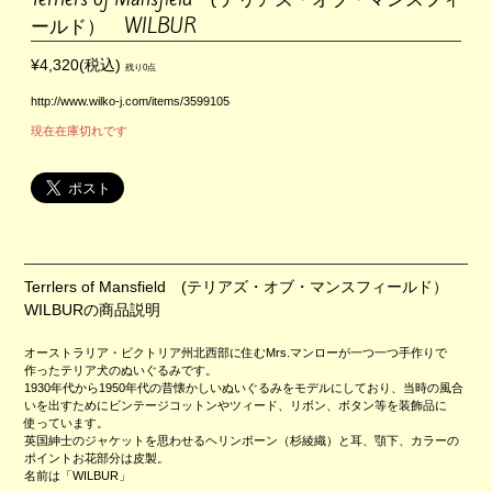
ールド） WILBUR
¥4,320(税込)
残り0点
http://www.wilko-j.com/items/3599105
現在在庫切れです
Terrlers of Mansfield (テリアズ・オブ・マンスフィールド）
WILBURの商品説明
オーストラリア・ビクトリア州北西部に住むMrs.マンローが一つ一つ手作りで
作ったテリア犬のぬいぐるみです。
1930年代から1950年代の昔懐かしいぬいぐるみをモデルにしており、当時の風合
いを出すためにビンテージコットンやツィード、リボン、ボタン等を装飾品に
使っています。
英国紳士のジャケットを思わせるヘリンボーン（杉綾織）と耳、顎下、カラーの
ポイントお花部分は皮製。
名前は「WILBUR」