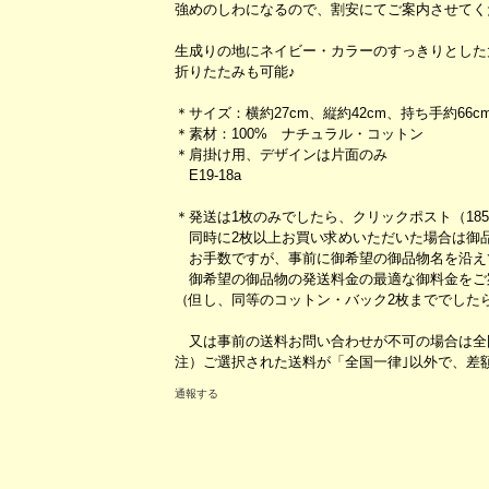
強めのしわになるので、割安にてご案内させてく
生成りの地にネイビー・カラーのすっきりとした
折りたたみも可能♪
＊サイズ：横約27cm、縦約42cm、持ち手約66c
＊素材：100% ナチュラル・コットン
＊肩掛け用、デザインは片面のみ
E19-18a
＊発送は1枚のみでしたら、クリックポスト（18
同時に2枚以上お買い求めいただいた場合は御
お手数ですが、事前に御希望の御品物名を沿え
御希望の御品物の発送料金の最適な御料金をご
（但し、同等のコットン・バック2枚まででした
又は事前の送料お問い合わせが不可の場合は全国
注）ご選択された送料が「全国一律｣以外で、
通報する