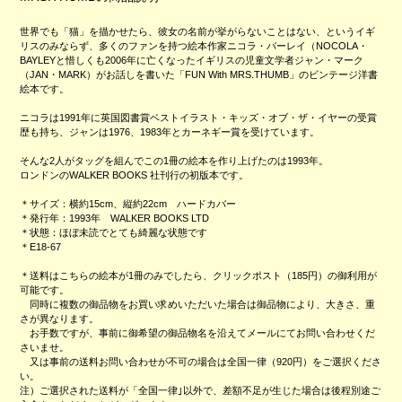
世界でも「猫」を描かせたら、彼女の名前が挙がらないことはない、というイギ
リスのみならず、多くのファンを持つ絵本作家ニコラ・バーレイ（NOCOLA・
BAYLEYと惜しくも2006年に亡くなったイギリスの児童文学者ジャン・マーク
（JAN・MARK）がお話しを書いた「FUN With MRS.THUMB」のビンテージ洋書
絵本です。
ニコラは1991年に英国図書賞ベストイラスト・キッズ・オブ・ザ・イヤーの受賞
歴も持ち、ジャンは1976、1983年とカーネギー賞を受けています。
そんな2人がタッグを組んでこの1冊の絵本を作り上げたのは1993年。
ロンドンのWALKER BOOKS 社刊行の初版本です。
＊サイズ：横約15cm、縦約22cm ハードカバー
＊発行年：1993年 WALKER BOOKS LTD
＊状態：ほぼ未読でとても綺麗な状態です
＊E18-67
＊送料はこちらの絵本が1冊のみでしたら、クリックポスト（185円）の御利用が
可能です。
同時に複数の御品物をお買い求めいただいた場合は御品物により、大きさ、重
さが異なります。
お手数ですが、事前に御希望の御品物名を沿えてメールにてお問い合わせくだ
さいませ。
又は事前の送料お問い合わせが不可の場合は全国一律（920円）をご選択くださ
い。
注）ご選択された送料が「全国一律｣以外で、差額不足が生じた場合は後程別途ご