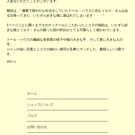
入金をいただくことがございます。
物語は、“ 優雅で穏やかな生活をしていたドール・ハウスに住むミセス・タムはあ
る日帰ってきた、いたずら好きな猫に遊ばれてしまいます・・・”
1ページごとに隅々までそのディテールにこだわったニコラの挿絵は、いたずら好
きな猫とミセス・タムの困った顔の対比がとても可愛らしく描かれています。
ドール・ハウスの繊細な各部屋の様子や猫の大きな手、そして更に大きな人の
手。
ジャンの短い言葉とニコラの細かい描写が見事にマッチした、素晴らしい1冊で
す。
通報する
ホーム
ショップについて
ブログ
お問い合わせ